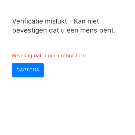
ELECTROTOPIC.COM
Verificatie mislukt - Kan niet
MENU
bevestigen dat u een mens bent.
Bevestig dat u geen robot bent.
CAPTCHA
Minimaal detecteerbare
signaalcalculator