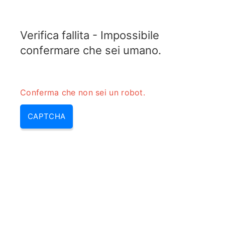
ELECTROTOPIC.COM
Verifica fallita - Impossibile
MENU
confermare che sei umano.
Conferma che non sei un robot.
CAPTCHA
Calcolatore del segnale minimo
rilevabile