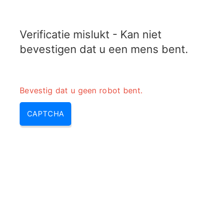
ELECTROTOPIC.COM
Verificatie mislukt - Kan niet
MENU
bevestigen dat u een mens bent.
Bevestig dat u geen robot bent.
CAPTCHA
Magnetronbanddoorlaatfilterca
lculator