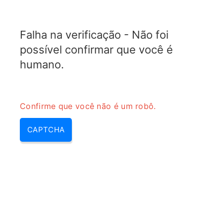
ELECTROTOPIC.COM
Falha na verificação - Não foi
MENU
possível confirmar que você é
humano.
Confirme que você não é um robô.
CAPTCHA
Calculadora de filtro passa-
banda de micro-ondas