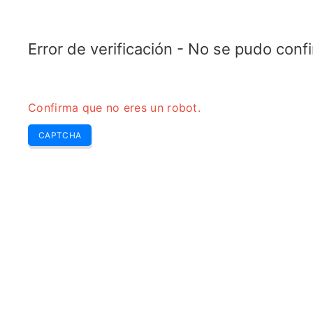
ELECTROTOPIC.COM
Home
Electrónica
Conversor
Error de verificación - No se pudo con
Confirma que no eres un robot.
CAPTCHA