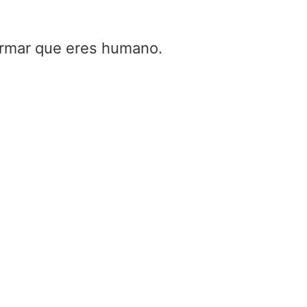
firmar que eres humano.
Convertidor de coeficiente de
reflexión
Home
/
Convertidor de coeficiente de reflexi
Characteristic Impedance (Z₀)