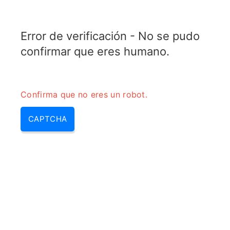
ELECTROTOPIC.COM
Error de verificación - No se pudo
MENU
confirmar que eres humano.
Confirma que no eres un robot.
CAPTCHA
Fusible termico ventilador –
como funciona el fusible