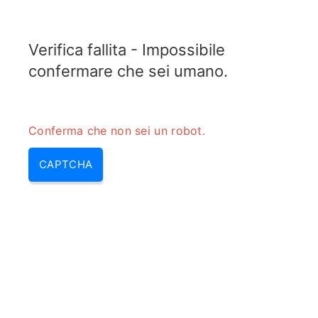
ELECTROTOPIC.COM
Verifica fallita - Impossibile
MENU
confermare che sei umano.
Conferma che non sei un robot.
CAPTCHA
Convertitore del coefficiente di
riflessione