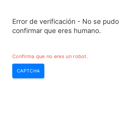
ELECTROTOPIC.COM
Error de verificación - No se pudo
MENU
confirmar que eres humano.
Confirma que no eres un robot.
CAPTCHA
Calculadora de frecuencia de
repetición de pulso