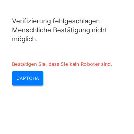
ELECTROTOPIC.COM
Verifizierung fehlgeschlagen -
MENU
Menschliche Bestätigung nicht
möglich.
Bestätigen Sie, dass Sie kein Roboter sind.
CAPTCHA
Rechner für die
Pulswiederholungsfrequenz