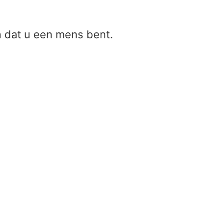
en dat u een mens bent.
Berekening van het maximale
eenduidige bereik
Home
/
Berekening van het maximale eenduid
bereik
PRF (Pulse Repetition Frequency)