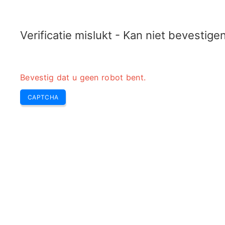
ELECTROTOPIC.COM
Home
Elektronica
Converter
Verificatie mislukt - Kan niet bevestig
Bevestig dat u geen robot bent.
CAPTCHA