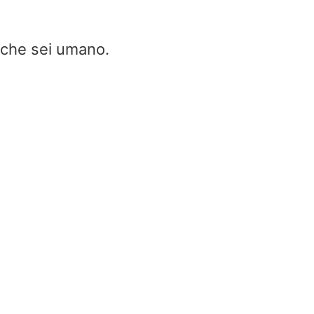
e che sei umano.
Bobina di sgancio – bobina ele
& bobine di sgancio
Home
/
Bobina di sgancio – bobina elettrica
bobine di sgancio