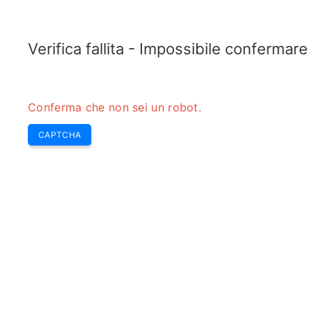
ELECTROTOPIC.COM
Home
Elettronica
Convertitore
Verifica fallita - Impossibile confermar
Conferma che non sei un robot.
CAPTCHA