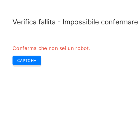
ELECTROTOPIC.COM
Home
Elettronica
Convertitore
Verifica fallita - Impossibile confermar
Conferma che non sei un robot.
CAPTCHA