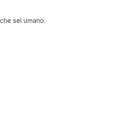
e che sei umano.
Convertitore da Vrms a dBm
Home
/
Convertitore da Vrms a dBm
Vrms