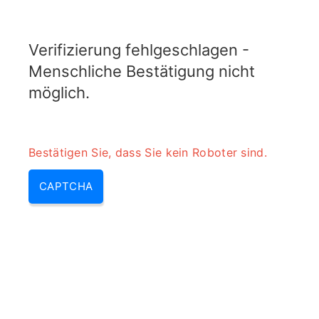
ELECTROTOPIC.COM
Verifizierung fehlgeschlagen -
MENU
Menschliche Bestätigung nicht
möglich.
Bestätigen Sie, dass Sie kein Roboter sind.
CAPTCHA
Vrms-zu-dBm-Konverter