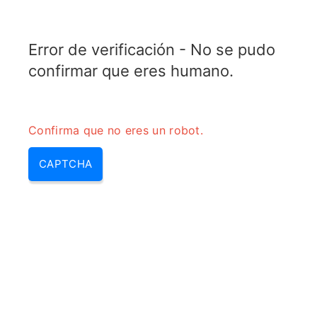
ELECTROTOPIC.COM
Error de verificación - No se pudo
MENU
confirmar que eres humano.
Confirma que no eres un robot.
CAPTCHA
nsistores npn y pnp – transistor n
 & npn y pnp