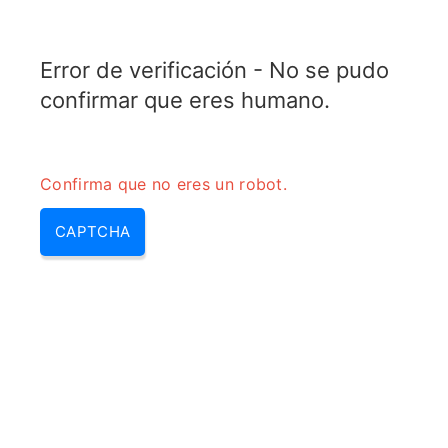
ELECTROTOPIC.COM
Error de verificación - No se pudo
MENU
confirmar que eres humano.
Confirma que no eres un robot.
CAPTCHA
Polarizacion directa –
polarizacion de un diodo