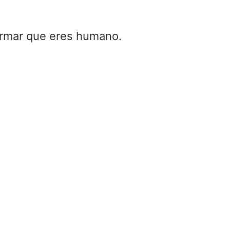
firmar que eres humano.
Convertidor de ruido de fase a
fluctuación
Home
/
Convertidor de ruido de fase a fluctu
Oscillator Frequency