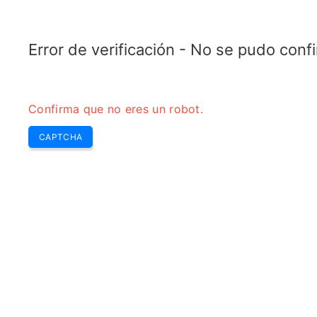
ELECTROTOPIC.COM
Home
Electrónica
Conversor
Error de verificación - No se pudo con
Confirma que no eres un robot.
CAPTCHA