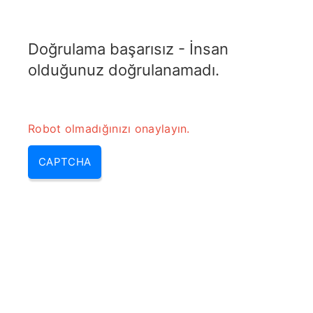
ELECTROTOPIC.COM
Doğrulama başarısız - İnsan
MENU
olduğunuz doğrulanamadı.
Robot olmadığınızı onaylayın.
CAPTCHA
Özgül Emilim Oranı
Dönüştürücü