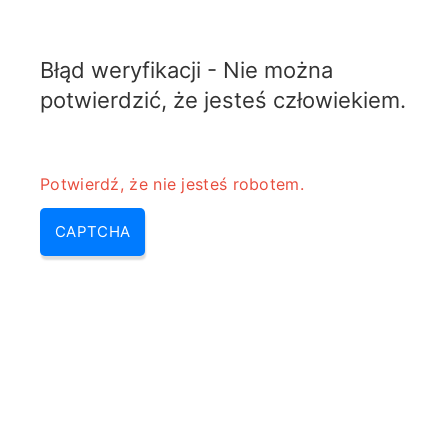
ELECTROTOPIC.COM
Błąd weryfikacji - Nie można
MENU
potwierdzić, że jesteś człowiekiem.
Potwierdź, że nie jesteś robotem.
CAPTCHA
Przelicznik specyficznego
współczynnika absorpcji