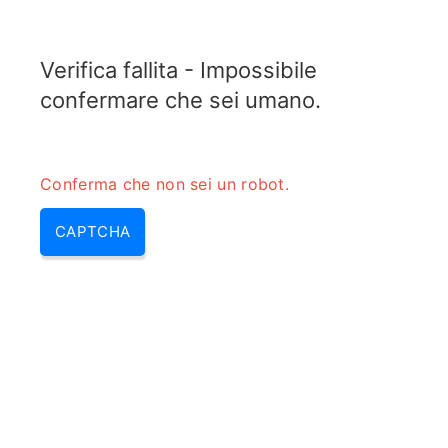
ELECTROTOPIC.COM
Verifica fallita - Impossibile
MENU
confermare che sei umano.
Conferma che non sei un robot.
CAPTCHA
Convertitore da dBm a dBmV