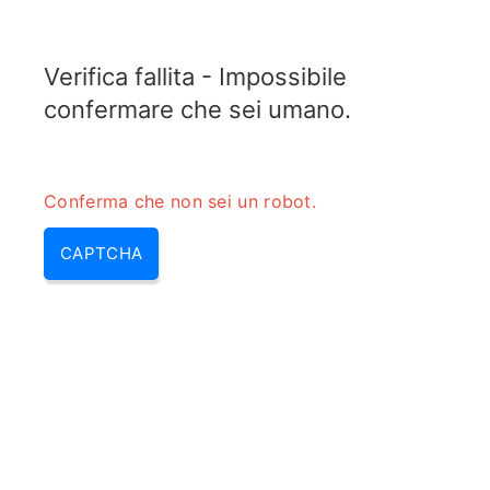
ELECTROTOPIC.COM
Verifica fallita - Impossibile
MENU
confermare che sei umano.
Conferma che non sei un robot.
CAPTCHA
Calcolatore di potenza diretta
e riflessa per VSWR