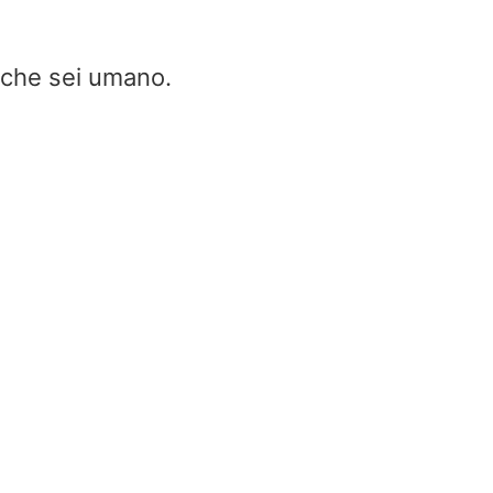
e che sei umano.
Calcolatore della velocità cie
radar
Home
/
Calcolatore della velocità cieca rada
Frequency (f)