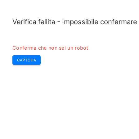
ELECTROTOPIC.COM
Home
Elettronica
Convertitore
Verifica fallita - Impossibile confermar
Conferma che non sei un robot.
CAPTCHA