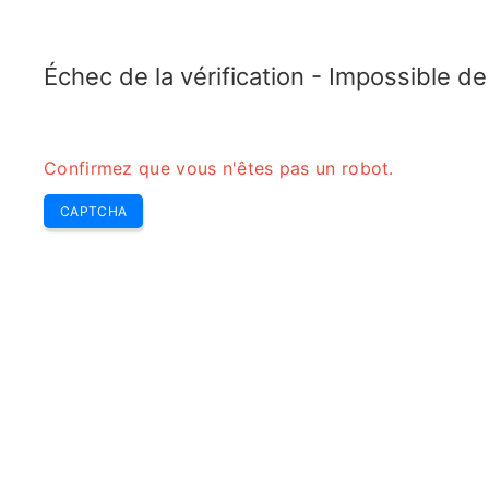
ELECTROTOPIC.COM
Home
Électronique
Convertisseur
Échec de la vérification - Impossible d
Confirmez que vous n'êtes pas un robot.
CAPTCHA