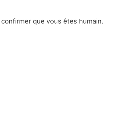
e confirmer que vous êtes humain.
solénoïde champ magnétiqu
(champ magnétique solénoi
Home
/
solénoïde champ magnétique (c
magnétique solénoide)
Un solénoïde est un dispositif électromécaniqu
constitué généralement d’une bobine de fil enr
autour d’un noyau cylindrique. Lorsqu’un couran