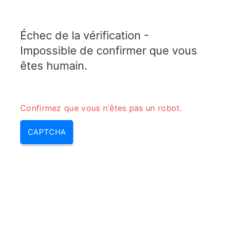
ELECTROTOPIC.COM
Échec de la vérification -
MENU
Impossible de confirmer que vous
êtes humain.
Confirmez que vous n'êtes pas un robot.
CAPTCHA
Convertisseur d’ouverture
d’antenne efficace