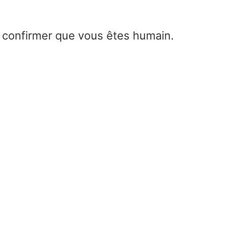
e confirmer que vous êtes humain.
Convertisseur de portée rad
Home
/
Convertisseur de portée radar
Radar Output Power (Pt)