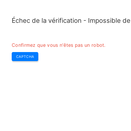
ELECTROTOPIC.COM
Home
Électronique
Convertisseur
Échec de la vérification - Impossible d
Confirmez que vous n'êtes pas un robot.
CAPTCHA