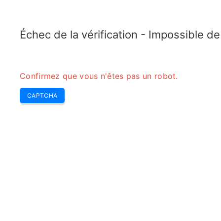
ELECTROTOPIC.COM
Home
Électronique
Convertisseur
Échec de la vérification - Impossible d
Confirmez que vous n'êtes pas un robot.
CAPTCHA