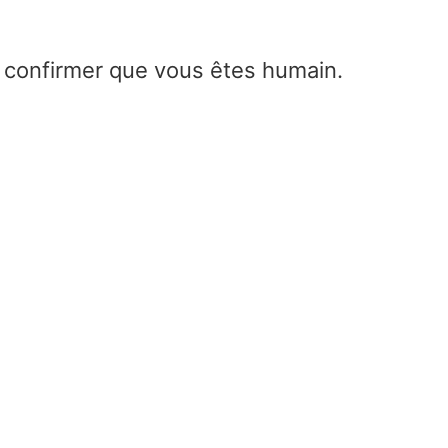
e confirmer que vous êtes humain.
Moteur triphasé en monoph
condensateur moteur tripha
Home
/
Moteur triphasé en monophasé –
condensateur moteur triphasé
Faire fonctionner un moteur triphasé sur une li
monophasée à l’aide d’un condensateur impliqu
un déphasage pour simuler les phases manquan