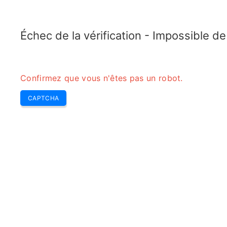
ELECTROTOPIC.COM
Home
Électronique
Convertisseur
Échec de la vérification - Impossible d
Confirmez que vous n'êtes pas un robot.
CAPTCHA