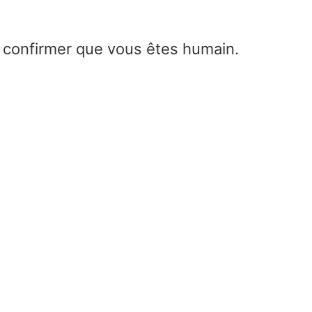
e confirmer que vous êtes humain.
Calculateur d’inclinaison d’
Home
/
Calculateur d’inclinaison d’antenn
Base Antenna Height (Hb)