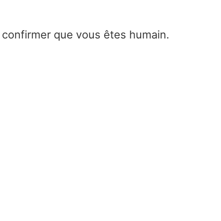
e confirmer que vous êtes humain.
Calculateur de gain d’antenn
réflecteur parabolique
Home
/
Calculateur de gain d’antenne à
réflecteur parabolique
Diameter of Dish