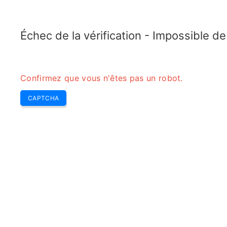
ELECTROTOPIC.COM
Home
Électronique
Convertisseur
Échec de la vérification - Impossible d
Confirmez que vous n'êtes pas un robot.
CAPTCHA