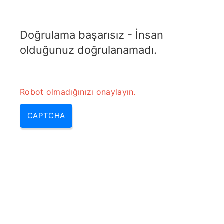
ELECTROTOPIC.COM
Doğrulama başarısız - İnsan
MENU
olduğunuz doğrulanamadı.
Robot olmadığınızı onaylayın.
CAPTCHA
Wye/Yıldızdan Delta’ya
Dönüştürücü