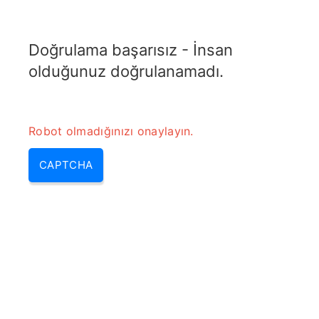
ELECTROTOPIC.COM
Doğrulama başarısız - İnsan
MENU
olduğunuz doğrulanamadı.
Robot olmadığınızı onaylayın.
CAPTCHA
Fresnel Bölge Hesaplayıcısı