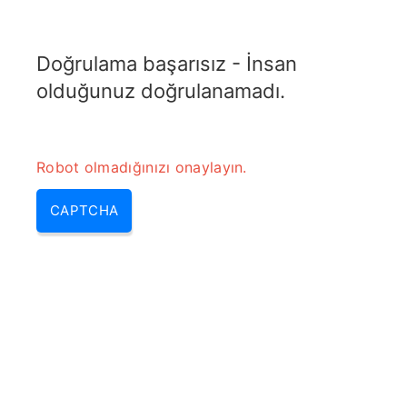
ELECTROTOPIC.COM
Doğrulama başarısız - İnsan
MENU
olduğunuz doğrulanamadı.
Robot olmadığınızı onaylayın.
CAPTCHA
Dengeli Zayıflatıcı Hesaplayıcı