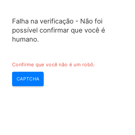
ELECTROTOPIC.COM
Falha na verificação - Não foi
MENU
possível confirmar que você é
humano.
Confirme que você não é um robô.
CAPTCHA
Calculadora de transformador
RF