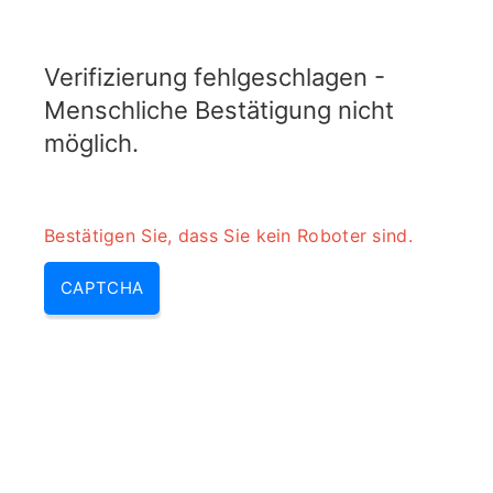
ELECTROTOPIC.COM
Verifizierung fehlgeschlagen -
MENU
Menschliche Bestätigung nicht
möglich.
Bestätigen Sie, dass Sie kein Roboter sind.
CAPTCHA
Antennen-Nahfeld- und
Fernfeld-Entfernungsrechner